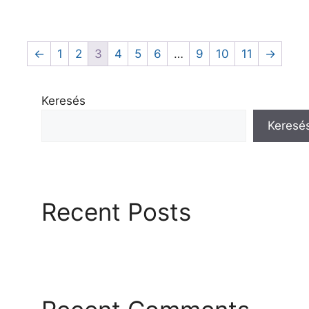
←
1
2
3
4
5
6
…
9
10
11
→
Keresés
Keresé
Recent Posts