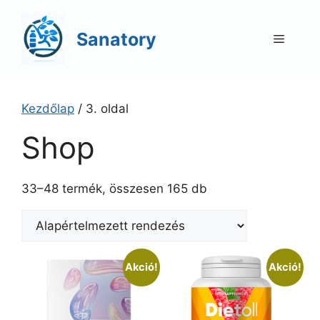
Kilépés
a
Sanatory
Menü
tartalomba
Kezdőlap
/ 3. oldal
Shop
33–48 termék, összesen 165 db
Akció!
Akció!