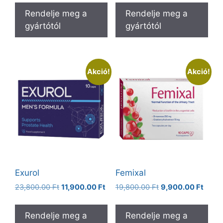
was:
is:
was:
is:
Rendelje meg a
Rendelje meg a
23,800.00 Ft.
11,900.00 Ft.
19,800.00 Ft.
9,900
gyártótól
gyártótól
Akció!
Akció!
Exurol
Femixal
Original
Current
Original
Curre
23,800.00
Ft
11,900.00
Ft
19,800.00
Ft
9,900.00
Ft
price
price
price
price
was:
is:
was:
is:
Rendelje meg a
Rendelje meg a
23,800.00 Ft.
11,900.00 Ft.
19,800.00 Ft.
9,900