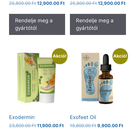
Original
Current
Original
Curr
25,800.00
Ft
12,900.00
Ft
25,800.00
Ft
12,900.00
Ft
price
price
price
pric
was:
is:
was:
is:
Rendelje meg a
Rendelje meg a
25,800.00 Ft.
12,900.00 Ft.
25,800.00 Ft.
12,9
gyártótól
gyártótól
Akció!
Akció!
Exodermin
Exofeet Oil
Original
Current
Original
Curre
23,800.00
Ft
11,900.00
Ft
19,800.00
Ft
9,900.00
Ft
price
price
price
price