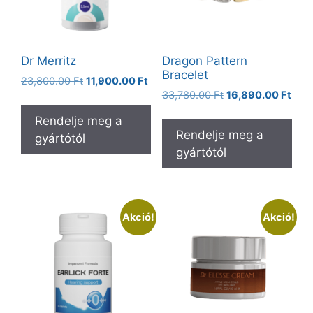
Dr Merritz
Dragon Pattern
Bracelet
Original
Current
23,800.00
Ft
11,900.00
Ft
Original
Curr
price
price
33,780.00
Ft
16,890.00
Ft
price
pric
was:
is:
Rendelje meg a
was:
is:
23,800.00 Ft.
11,900.00 Ft.
Rendelje meg a
gyártótól
33,780.00 Ft.
16,8
gyártótól
Akció!
Akció!