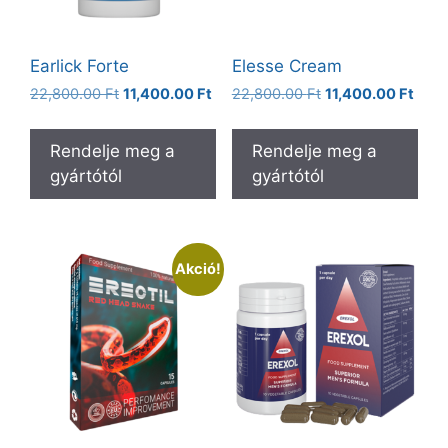
Earlick Forte
Elesse Cream
Original
Current
Original
Curr
22,800.00
Ft
11,400.00
Ft
22,800.00
Ft
11,400.00
Ft
price
price
price
price
was:
is:
was:
is:
Rendelje meg a
Rendelje meg a
22,800.00 Ft.
11,400.00 Ft.
22,800.00 Ft.
11,40
gyártótól
gyártótól
Akció!