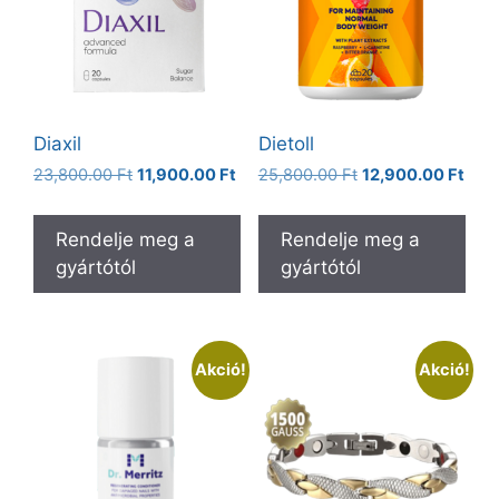
Diaxil
Dietoll
Original
Current
Original
Curr
23,800.00
Ft
11,900.00
Ft
25,800.00
Ft
12,900.00
Ft
price
price
price
pric
was:
is:
was:
is:
Rendelje meg a
Rendelje meg a
23,800.00 Ft.
11,900.00 Ft.
25,800.00 Ft.
12,9
gyártótól
gyártótól
Akció!
Akció!