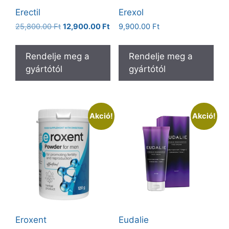
Erectil
Erexol
Original
Current
25,800.00
Ft
12,900.00
Ft
9,900.00
Ft
price
price
was:
is:
Rendelje meg a
Rendelje meg a
25,800.00 Ft.
12,900.00 Ft.
gyártótól
gyártótól
Akció!
Akció!
Eroxent
Eudalie