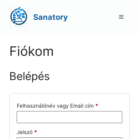
Kilépés
a
Sanatory
Menü
tartalomba
Fiókom
Belépés
Kötelező
Felhasználónév vagy Email cím
*
Kötelező
Jelszó
*