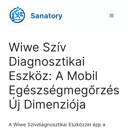
Kilépés
a
Sanatory
Menü
tartalomba
Wiwe Szív
Diagnosztikai
Eszköz: A Mobil
Egészségmegőrzés
Új Dimenziója
A Wiwe Szívdiagnosztikai Eszközzel épp a