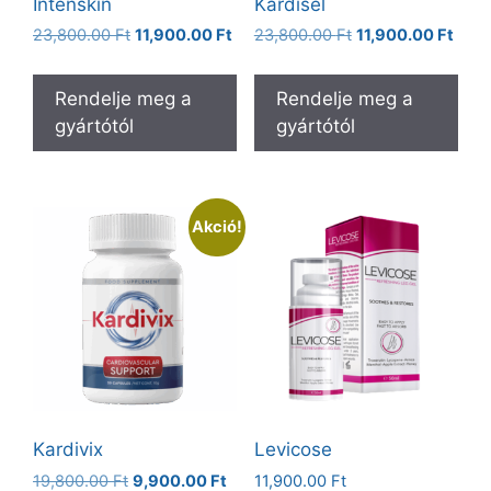
Intenskin
Kardisel
Original
Current
Original
Curr
23,800.00
Ft
11,900.00
Ft
23,800.00
Ft
11,900.00
Ft
price
price
price
price
was:
is:
was:
is:
Rendelje meg a
Rendelje meg a
23,800.00 Ft.
11,900.00 Ft.
23,800.00 Ft.
11,90
gyártótól
gyártótól
Akció!
Kardivix
Levicose
Original
Current
19,800.00
Ft
9,900.00
Ft
11,900.00
Ft