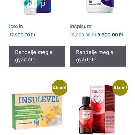
Icexin
Inspicure
Original
Curre
12,900.00
Ft
19,800.00
Ft
9,900.00
Ft
price
price
was:
is:
Rendelje meg a
Rendelje meg a
19,800.00 Ft.
9,900
gyártótól
gyártótól
Akció!
Akció!