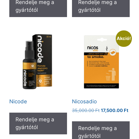
Rendelje meg a
Rendelje meg a
23,800.00 Ft.
11,900.00 Ft.
gyártótól
gyártótól
Akció!
Nicode
Nicosadio
Original
Curr
35,000.00
Ft
17,500.00
Ft
price
price
Rendelje meg a
was:
is:
gyártótól
Rendelje meg a
35,000.00 Ft.
17,50
gyártótól