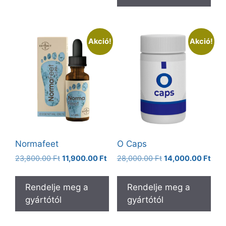
Akció!
Akció!
Normafeet
O Caps
Original
Current
Original
Curr
23,800.00
Ft
11,900.00
Ft
28,000.00
Ft
14,000.00
Ft
price
price
price
pric
was:
is:
was:
is:
Rendelje meg a
Rendelje meg a
23,800.00 Ft.
11,900.00 Ft.
28,000.00 Ft.
14,0
gyártótól
gyártótól