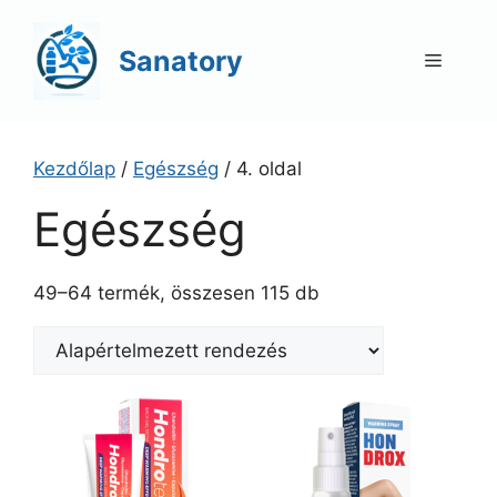
Kilépés
a
Sanatory
Menü
tartalomba
Kezdőlap
/
Egészség
/ 4. oldal
Egészség
49–64 termék, összesen 115 db