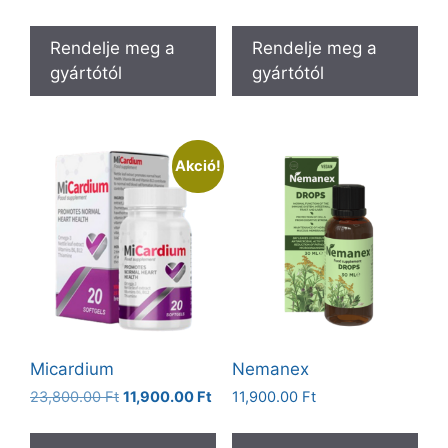
price
price
was:
is:
Rendelje meg a
Rendelje meg a
19,800.00 Ft.
9,900.00 Ft.
gyártótól
gyártótól
Akció!
Micardium
Nemanex
Original
Current
23,800.00
Ft
11,900.00
Ft
11,900.00
Ft
price
price
was:
is: