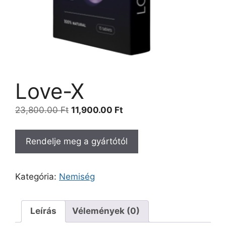
Love-X
Original
Current
23,800.00
Ft
11,900.00
Ft
price
price
was:
is:
Rendelje meg a gyártótól
23,800.00 Ft.
11,900.00 Ft.
Kategória:
Nemiség
Leírás
Vélemények (0)