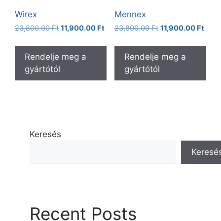
Wirex
Mennex
Original
Current
Original
Curr
23,800.00
Ft
11,900.00
Ft
23,800.00
Ft
11,900.00
Ft
price
price
price
price
was:
is:
was:
is:
Rendelje meg a
Rendelje meg a
23,800.00 Ft.
11,900.00 Ft.
23,800.00 Ft.
11,90
gyártótól
gyártótól
Keresés
Keresé
Recent Posts