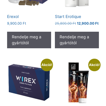
Erexol
Start Erotique
Original
Curr
9,900.00
Ft
25,800.00
Ft
12,900.00
Ft
price
pric
was:
is:
Rendelje meg a
Rendelje meg a
25,800.00 Ft.
12,9
gyártótól
gyártótól
Akció!
Akció!