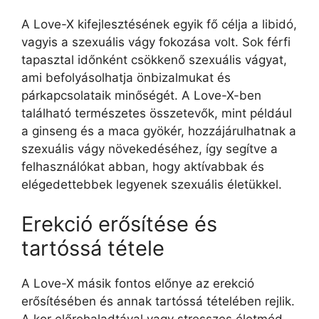
A Love-X kifejlesztésének egyik fő célja a libidó,
vagyis a szexuális vágy fokozása volt. Sok férfi
tapasztal időnként csökkenő szexuális vágyat,
ami befolyásolhatja önbizalmukat és
párkapcsolataik minőségét. A Love-X-ben
található természetes összetevők, mint például
a ginseng és a maca gyökér, hozzájárulhatnak a
szexuális vágy növekedéséhez, így segítve a
felhasználókat abban, hogy aktívabbak és
elégedettebbek legyenek szexuális életükkel.
Erekció erősítése és
tartóssá tétele
A Love-X másik fontos előnye az erekció
erősítésében és annak tartóssá tételében rejlik.
A kor előrehaladtával vagy stresszes életmód