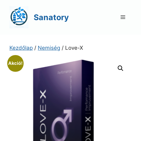
Kilépés
a
Sanatory
Menü
tartalomba
Kezdőlap
/
Nemiség
/ Love-X
Akció!