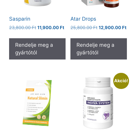
Sasparin
Atar Drops
Original
Current
Original
Curr
23,800.00
Ft
11,900.00
Ft
25,800.00
Ft
12,900.00
Ft
price
price
price
pric
was:
is:
was:
is:
Rendelje meg a
Rendelje meg a
23,800.00 Ft.
11,900.00 Ft.
25,800.00 Ft.
12,9
gyártótól
gyártótól
Akció!