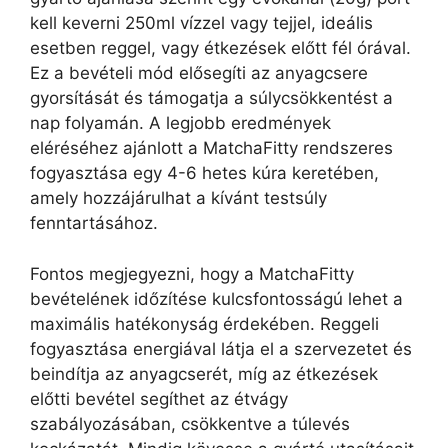
kell keverni 250ml vízzel vagy tejjel, ideális
esetben reggel, vagy étkezések előtt fél órával.
Ez a bevételi mód elősegíti az anyagcsere
gyorsítását és támogatja a súlycsökkentést a
nap folyamán. A legjobb eredmények
eléréséhez ajánlott a MatchaFitty rendszeres
fogyasztása egy 4-6 hetes kúra keretében,
amely hozzájárulhat a kívánt testsúly
fenntartásához.
Fontos megjegyezni, hogy a MatchaFitty
bevételének időzítése kulcsfontosságú lehet a
maximális hatékonyság érdekében. Reggeli
fogyasztása energiával látja el a szervezetet és
beindítja az anyagcserét, míg az étkezések
előtti bevétel segíthet az étvágy
szabályozásában, csökkentve a túlevés