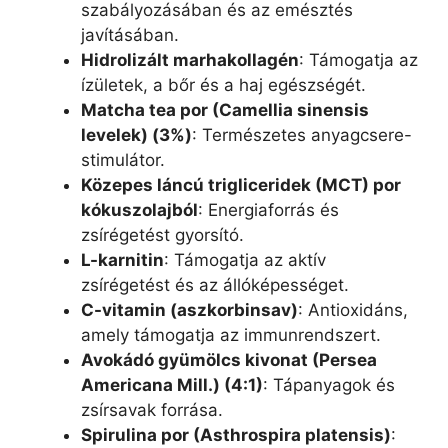
szabályozásában és az emésztés
javításában.
Hidrolizált marhakollagén
: Támogatja az
ízületek, a bőr és a haj egészségét.
Matcha tea por (Camellia sinensis
levelek) (3%)
: Természetes anyagcsere-
stimulátor.
Közepes láncú trigliceridek (MCT) por
kókuszolajból
: Energiaforrás és
zsírégetést gyorsító.
L-karnitin
: Támogatja az aktív
zsírégetést és az állóképességet.
C-vitamin (aszkorbinsav)
: Antioxidáns,
amely támogatja az immunrendszert.
Avokádó gyümölcs kivonat (Persea
Americana Mill.) (4:1)
: Tápanyagok és
zsírsavak forrása.
Spirulina por (Asthrospira platensis)
: