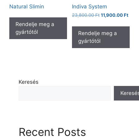
Natural Slimin
Indiva System
Original
Curr
23,800.00
Ft
11,900.00
Ft
price
price
Rendelje meg a
was:
is:
gyártótól
Rendelje meg a
23,800.00 Ft.
11,90
gyártótól
Keresés
Keresé
Recent Posts