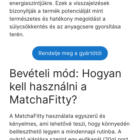
energiaszintjükre. Ezek a visszajelzések
bizonyítják a termék potenciálját mint
természetes és hatékony megoldást a
súlycsökkentés és az anyagcsere gyorsítása
terén.
Rendelje meg a gyártótól
Bevételi mód: Hogyan
kell használni a
MatchaFitty?
A MatchaFitty használata egyszerű és
kényelmes, ami lehetővé teszi, hogy könnyedén
beilleszthető legyen a mindennapi rutinba. A
gyártó ajánlása szerint egy evőkanál (20g) port