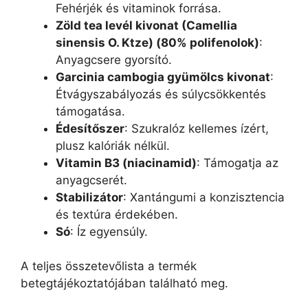
Fehérjék és vitaminok forrása.
Zöld tea levél kivonat (Camellia
sinensis O. Ktze) (80% polifenolok)
:
Anyagcsere gyorsító.
Garcinia cambogia gyümölcs kivonat
:
Étvágyszabályozás és súlycsökkentés
támogatása.
Édesítőszer
: Szukralóz kellemes ízért,
plusz kalóriák nélkül.
Vitamin B3 (niacinamid)
: Támogatja az
anyagcserét.
Stabilizátor
: Xantángumi a konzisztencia
és textúra érdekében.
Só
: Íz egyensúly.
A teljes összetevőlista a termék
betegtájékoztatójában található meg.