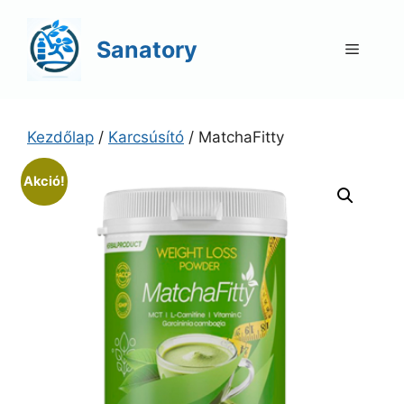
Kilépés
a
Sanatory
Menü
tartalomba
Kezdőlap
/
Karcsúsító
/ MatchaFitty
Akció!