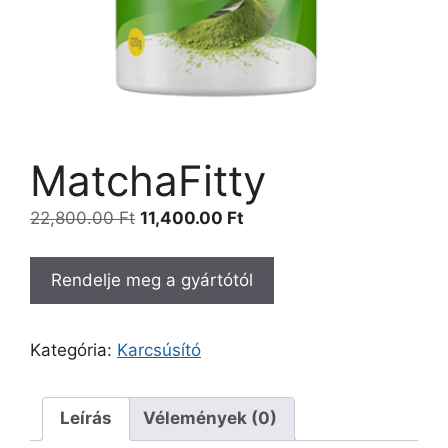
MatchaFitty
Original
Current
22,800.00
Ft
11,400.00
Ft
price
price
was:
is:
Rendelje meg a gyártótól
22,800.00 Ft.
11,400.00 Ft.
Kategória:
Karcsúsító
Leírás
Vélemények (0)