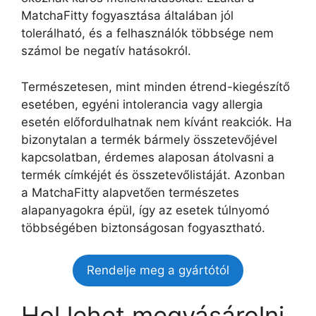
MatchaFitty fogyasztása általában jól
tolerálható, és a felhasználók többsége nem
számol be negatív hatásokról.
Természetesen, mint minden étrend-kiegészítő
esetében, egyéni intolerancia vagy allergia
esetén előfordulhatnak nem kívánt reakciók. Ha
bizonytalan a termék bármely összetevőjével
kapcsolatban, érdemes alaposan átolvasni a
termék címkéjét és összetevőlistáját. Azonban
a MatchaFitty alapvetően természetes
alapanyagokra épül, így az esetek túlnyomó
többségében biztonságosan fogyasztható.
Rendelje meg a gyártótól
Hol lehet megvásárolni