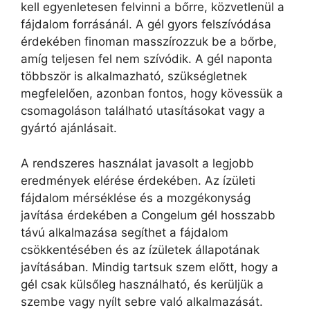
kell egyenletesen felvinni a bőrre, közvetlenül a
fájdalom forrásánál. A gél gyors felszívódása
érdekében finoman masszírozzuk be a bőrbe,
amíg teljesen fel nem szívódik. A gél naponta
többször is alkalmazható, szükségletnek
megfelelően, azonban fontos, hogy kövessük a
csomagoláson található utasításokat vagy a
gyártó ajánlásait.
A rendszeres használat javasolt a legjobb
eredmények elérése érdekében. Az ízületi
fájdalom mérséklése és a mozgékonyság
javítása érdekében a Congelum gél hosszabb
távú alkalmazása segíthet a fájdalom
csökkentésében és az ízületek állapotának
javításában. Mindig tartsuk szem előtt, hogy a
gél csak külsőleg használható, és kerüljük a
szembe vagy nyílt sebre való alkalmazását.