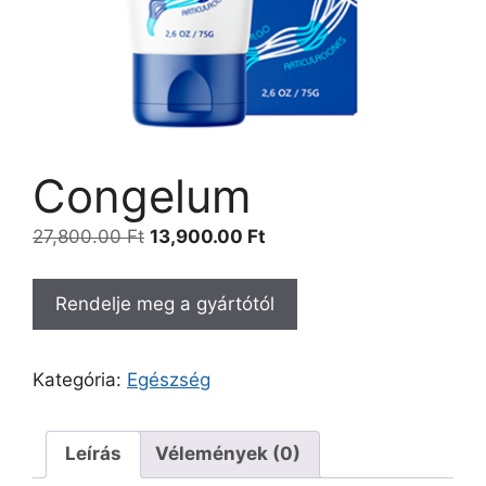
Congelum
Original
Current
27,800.00
Ft
13,900.00
Ft
price
price
was:
is:
Rendelje meg a gyártótól
27,800.00 Ft.
13,900.00 Ft.
Kategória:
Egészség
Leírás
Vélemények (0)