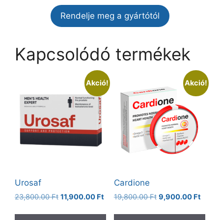
Rendelje meg a gyártótól
Kapcsolódó termékek
Akció!
Akció!
Urosaf
Cardione
Original
Current
Original
Curre
23,800.00
Ft
11,900.00
Ft
19,800.00
Ft
9,900.00
Ft
price
price
price
price
was:
is:
was:
is: