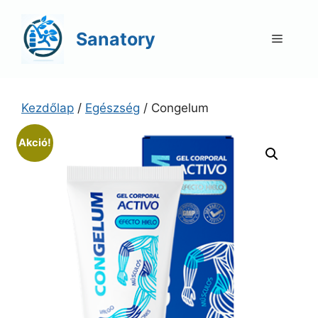
Kilépés
a
Sanatory
Menü
tartalomba
Kezdőlap
/
Egészség
/ Congelum
Akció!