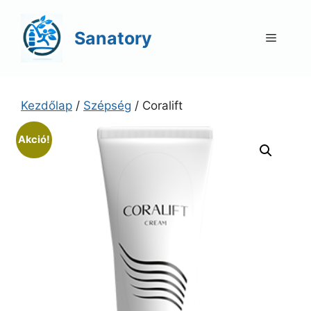
Kilépés
a
Sanatory
Menü
tartalomba
Kezdőlap
/
Szépség
/ Coralift
Akció!