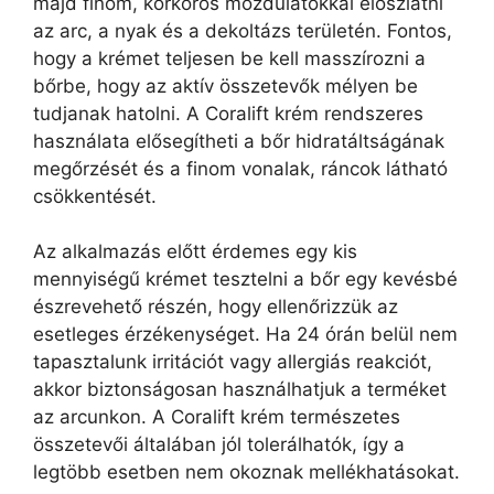
majd finom, körkörös mozdulatokkal eloszlatni
az arc, a nyak és a dekoltázs területén. Fontos,
hogy a krémet teljesen be kell masszírozni a
bőrbe, hogy az aktív összetevők mélyen be
tudjanak hatolni. A Coralift krém rendszeres
használata elősegítheti a bőr hidratáltságának
megőrzését és a finom vonalak, ráncok látható
csökkentését.
Az alkalmazás előtt érdemes egy kis
mennyiségű krémet tesztelni a bőr egy kevésbé
észrevehető részén, hogy ellenőrizzük az
esetleges érzékenységet. Ha 24 órán belül nem
tapasztalunk irritációt vagy allergiás reakciót,
akkor biztonságosan használhatjuk a terméket
az arcunkon. A Coralift krém természetes
összetevői általában jól tolerálhatók, így a
legtöbb esetben nem okoznak mellékhatásokat.