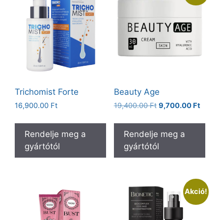
Trichomist Forte
Beauty Age
Original
Curre
16,900.00
Ft
19,400.00
Ft
9,700.00
Ft
price
price
was:
is:
Rendelje meg a
Rendelje meg a
19,400.00 Ft.
9,700
gyártótól
gyártótól
Akció!