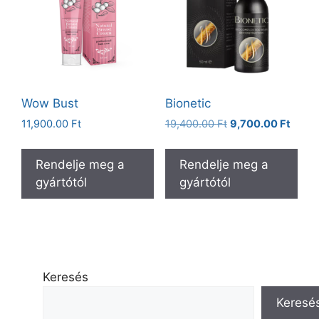
Wow Bust
Bionetic
Original
Curre
11,900.00
Ft
19,400.00
Ft
9,700.00
Ft
price
price
was:
is:
Rendelje meg a
Rendelje meg a
19,400.00 Ft.
9,700
gyártótól
gyártótól
Keresés
Keresé