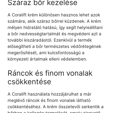
Száraz bőr kezelése
A Coralift krém különösen hasznos lehet azok
számára, akik száraz bőrrel küzdenek. A krém
mélyen hidratáló hatású, így segít helyreállítani
a bőr nedvességtartalmát és megvédeni azt a
további kiszáradástól. Ezenkívül a termék
elősegítheti a bőr természetes védőrétegének
megerősítését, ami kulcsfontosságú a
környezeti ártalmak elleni védelemben.
Ráncok és finom vonalak
csökkentése
A Coralift használata hozzájárulhat a már
meglévő ráncok és finom vonalak látható
csökkentéséhez. A krém összetevői serkentik a
bőrben a kollagén termelését, amely alapvető