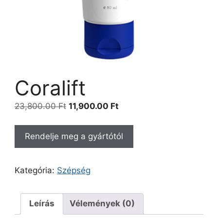
Coralift
Original
Current
23,800.00
Ft
11,900.00
Ft
price
price
was:
is:
Rendelje meg a gyártótól
23,800.00 Ft.
11,900.00 Ft.
Kategória:
Szépség
Leírás
Vélemények (0)