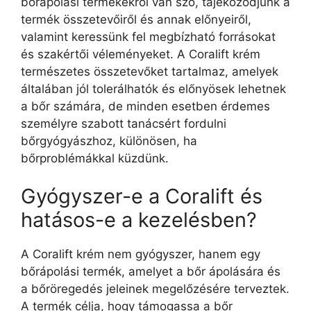
bőrápolási termékekről van szó, tájékozódjunk a
termék összetevőiről és annak előnyeiről,
valamint keressünk fel megbízható forrásokat
és szakértői véleményeket. A Coralift krém
természetes összetevőket tartalmaz, amelyek
általában jól tolerálhatók és előnyösek lehetnek
a bőr számára, de minden esetben érdemes
személyre szabott tanácsért fordulni
bőrgyógyászhoz, különösen, ha
bőrproblémákkal küzdünk.
Gyógyszer-e a Coralift és
hatásos-e a kezelésben?
A Coralift krém nem gyógyszer, hanem egy
bőrápolási termék, amelyet a bőr ápolására és
a bőröregedés jeleinek megelőzésére terveztek.
A termék célja, hogy támogassa a bőr