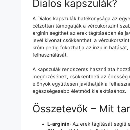
Dialos kapszulák?
A Dialos kapszulák hatékonysága az egye
célzottan támogatják a vércukorszint sza
arginin segíthet az erek tágításában és ja
levél kivonat csökkentheti a vércukorszin
króm pedig fokozhatja az inzulin hatását,
felhasználását.
A kapszulák rendszeres használata hozzá
megőrzéséhez, csökkentheti az édesség utá
előnyök együttesen javíthatják a felhaszn
egészségesebb életmód kialakításához.
Összetevők – Mit ta
L-arginin
: Az erek tágítását segíti 