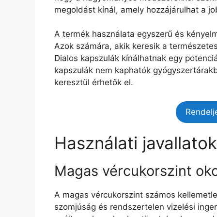
megoldást kínál, amely hozzájárulhat a j
A termék használata egyszerű és kényelme
Azok számára, akik keresik a természete
Dialos kapszulák kínálhatnak egy potenciá
kapszulák nem kaphatók gyógyszertárakba
keresztül érhetők el.
Rendelj
Használati javallatok
Magas vércukorszint ok
A magas vércukorszint számos kellemetlen
szomjúság és rendszertelen vizelési inger