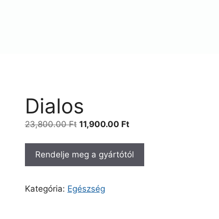
Dialos
Original
Current
23,800.00
Ft
11,900.00
Ft
price
price
was:
is:
Rendelje meg a gyártótól
23,800.00 Ft.
11,900.00 Ft.
Kategória:
Egészség