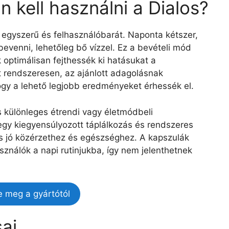
 kell használni a Dialos?
 egyszerű és felhasználóbarát. Naponta kétszer,
evenni, lehetőleg bő vízzel. Ez a bevételi mód
 optimálisan fejthessék ki hatásukat a
 rendszeresen, az ajánlott adagolásnak
ogy a lehető legjobb eredményeket érhessék el.
 különleges étrendi vagy életmódbeli
egy kiegyensúlyozott táplálkozás és rendszeres
os jó közérzethez és egészséghez. A kapszulák
sználók a napi rutinjukba, így nem jelenthetnek
e meg a gyártótól
ai