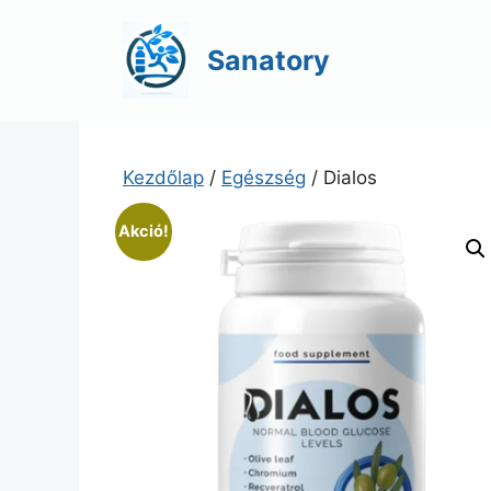
Kilépés
a
Sanatory
tartalomba
Kezdőlap
/
Egészség
/ Dialos
Akció!