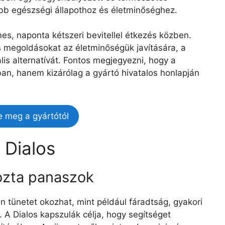
obb egészségi állapothoz és életminőséghez.
s, naponta kétszeri bevitellel étkezés közben.
s megoldásokat az életminőségük javítására, a
lis alternatívát. Fontos megjegyezni, hogy a
n, hanem kizárólag a gyártó hivatalos honlapján
e meg a gyártótól
 Dialos
ozta panaszok
 tünetet okozhat, mint például fáradtság, gyakori
. A Dialos kapszulák célja, hogy segítséget