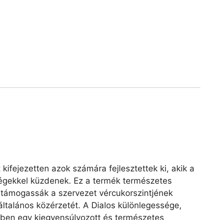
 kifejezetten azok számára fejlesztettek ki, akik a
égekkel küzdenek. Ez a termék természetes
 támogassák a szervezet vércukorszintjének
általános közérzetét. A Dialos különlegessége,
en egy kiegyensúlyozott és természetes