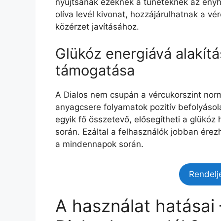
nyújtsanak ezeknek a tüneteknek az enyhí
olíva levél kivonat, hozzájárulhatnak a vé
közérzet javításához.
Glükóz energiává alakít
támogatása
A Dialos nem csupán a vércukorszint nor
anyagcsere folyamatok pozitív befolyásolá
egyik fő összetevő, elősegítheti a glükó
során. Ezáltal a felhasználók jobban ére
a mindennapok során.
Rendelj
A használat hatásai