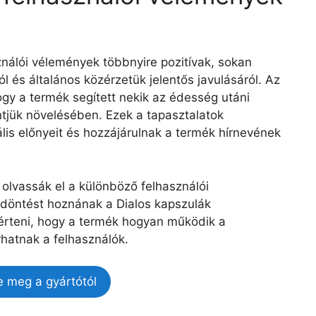
ználói vélemények többnyire pozitívak, sokan
l és általános közérzetük jelentős javulásáról. Az
ogy a termék segített nekik az édesség utáni
tjük növelésében. Ezek a tapasztalatok
lis előnyeit és hozzájárulnak a termék hírnevének
olvassák el a különböző felhasználói
 döntést hoznának a Dialos kapszulák
érteni, hogy a termék hogyan működik a
hatnak a felhasználók.
e meg a gyártótól