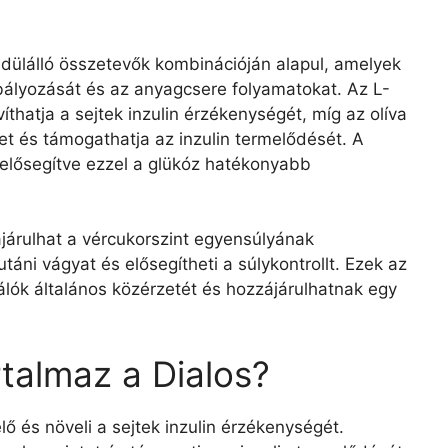
dülálló összetevők kombinációján alapul, amelyek
bályozását és az anyagcsere folyamatokat. Az L-
víthatja a sejtek inzulin érzékenységét, míg az olíva
tet és támogathatja az inzulin termelődését. A
 elősegítve ezzel a glükóz hatékonyabb
járulhat a vércukorszint egyensúlyának
ni vágyat és elősegítheti a súlykontrollt. Ezek az
álók általános közérzetét és hozzájárulhatnak egy
rtalmaz a Dialos?
elő és növeli a sejtek inzulin érzékenységét.