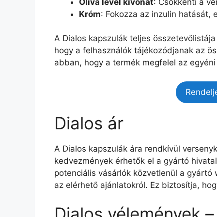
Olíva levél kivonat
: Csökkenti a vé
Króm
: Fokozza az inzulin hatását, 
A Dialos kapszulák teljes összetevőlistáj
hogy a felhasználók tájékozódjanak az ös
abban, hogy a termék megfelel az egyéni 
Rendelj
Dialos ár
A Dialos kapszulák ára rendkívül verseny
kedvezmények érhetők el a gyártó hivatalo
potenciális vásárlók közvetlenül a gyártó
az elérhető ajánlatokról. Ez biztosítja, 
Dialos vélemények –