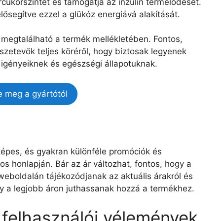
rcukorszintet és támogatja az inzulin termelődését.
elősegítve ezzel a glükóz energiává alakítását.
a megtalálható a termék mellékletében. Fontos,
szetevők teljes köréről, hogy biztosak legyenek
igényeiknek és egészségi állapotuknak.
e meg a gyártótól
képes, és gyakran különféle promóciók és
s honlapján. Bár az ár változhat, fontos, hogy a
 weboldalán tájékozódjanak az aktuális árakról és
hogy a legjobb áron juthassanak hozzá a termékhez.
 felhasználói vélemények