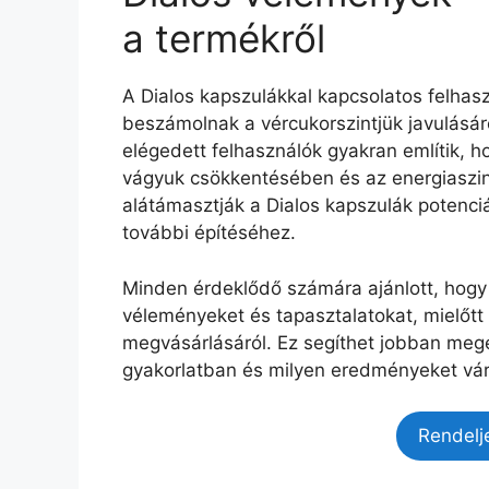
a termékről
A Dialos kapszulákkal kapcsolatos felhas
beszámolnak a vércukorszintjük javulásáró
elégedett felhasználók gyakran említik, h
vágyuk csökkentésében és az energiaszin
alátámasztják a Dialos kapszulák potenciá
további építéséhez.
Minden érdeklődő számára ajánlott, hogy 
véleményeket és tapasztalatokat, mielőtt
megvásárlásáról. Ez segíthet jobban meg
gyakorlatban és milyen eredményeket vár
Rendelj