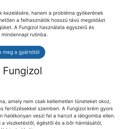
ek kezelésére, hanem a probléma gyökerének
hetően a felhasználók hosszú távú megoldást
güket. A Fungizol használata egyszerű és
 mindennapi rutinba.
e meg a gyártótól
k Fungizol
ma, amely nem csak kellemetlen tüneteket okoz,
ás fertőzésekkel szemben. A Fungizol krém gyors
n hatékonyan veszi fel a harcot a lábgomba ellen.
a viszketéstől, égéstől és a bőr hámlásától,