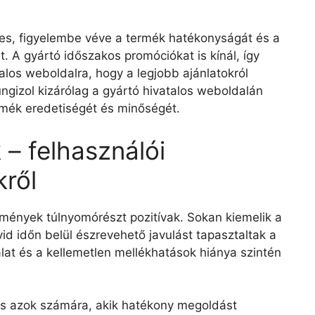
pes, figyelembe véve a termék hatékonyságát és a
. A gyártó időszakos promóciókat is kínál, így
alos weboldalra, hogy a legjobb ajánlatokról
ngizol kizárólag a gyártó hivatalos weboldalán
ermék eredetiségét és minőségét.
– felhasználói
ről
emények túlnyomórészt pozitívak. Sokan kiemelik a
id időn belül észrevehető javulást tapasztaltak a
lat és a kellemetlen mellékhatások hiánya szintén
ás azok számára, akik hatékony megoldást