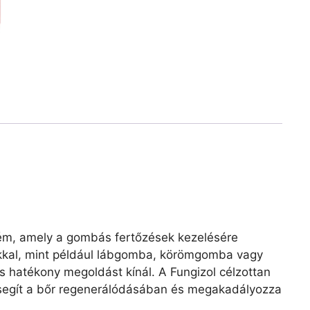
krém, amely a gombás fertőzések kezelésére
ákkal, mint például lábgomba, körömgomba vagy
 hatékony megoldást kínál. A Fungizol célzottan
n segít a bőr regenerálódásában és megakadályozza