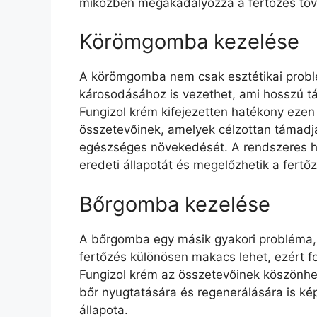
miközben megakadályozza a fertőzés tov
Körömgomba kezelése
A körömgomba nem csak esztétikai prob
károsodásához is vezethet, ami hosszú 
Fungizol krém kifejezetten hatékony ezen 
összetevőinek, amelyek célzottan támadj
egészséges növekedését. A rendszeres ha
eredeti állapotát és megelőzhetik a fertőz
Bőrgomba kezelése
A bőrgomba egy másik gyakori probléma, a
fertőzés különösen makacs lehet, ezért 
Fungizol krém az összetevőinek köszönh
bőr nyugtatására és regenerálására is kép
állapota.