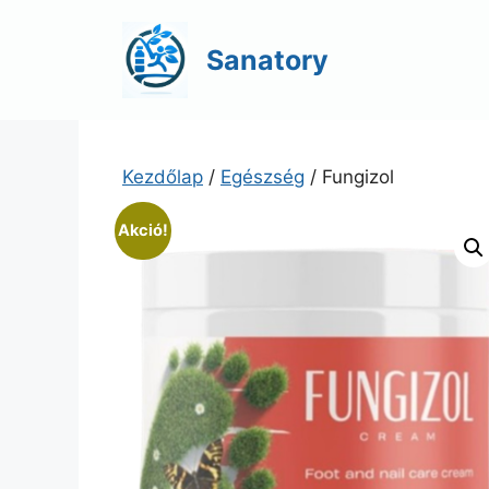
Kilépés
a
Sanatory
tartalomba
Kezdőlap
/
Egészség
/ Fungizol
Akció!