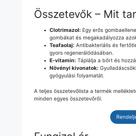
Összetevők – Mit ta
Clotrimazol:
Egy erős gombaellenes
gombákat és megakadályozza azok
Teafaolaj:
Antibakteriális és fertőt
gyors regenerálódásában.
E-vitamin:
Táplálja a bőrt és hoz
Növényi kivonatok:
Gyulladáscsökk
gyógyulási folyamatát.
A teljes összetevőlista a termék melléklet
minden egyes összetevőről.
Rendelj