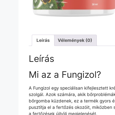
Leírás
Vélemények (0)
Leírás
Mi az a Fungizol?
A Fungizol egy speciálisan kifejlesztett 
szolgál. Azok számára, akik bőrproblém
bőrgomba küzdenek, ez a termék gyors és
pusztítja el a fertőzés okozóit, miközbe
a fertőzések újbóli megjelenését.