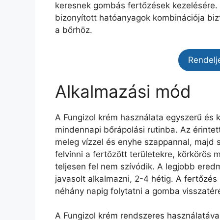
keresnek gombás fertőzések kezelésére.
bizonyított hatóanyagok kombinációja biz
a bőrhöz.
Rendelj
Alkalmazási mód
A Fungizol krém használata egyszerű és 
mindennapi bőrápolási rutinba. Az érintett
meleg vízzel és enyhe szappannal, majd s
felvinni a fertőzött területekre, körkörö
teljesen fel nem szívódik. A legjobb ere
javasolt alkalmazni, 2-4 hétig. A fertő
néhány napig folytatni a gomba visszat
A Fungizol krém rendszeres használatával