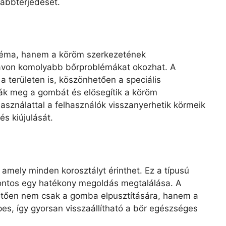
ábbterjedését.
léma, hanem a köröm szerkezetének
távon komolyabb bőrproblémákat okozhat. A
a területen is, köszönhetően a speciális
ák meg a gombát és elősegítik a köröm
sználattal a felhasználók visszanyerhetik körmeik
és kiújulását.
mely minden korosztályt érinthet. Ez a típusú
fontos egy hatékony megoldás megtalálása. A
etően nem csak a gomba elpusztítására, hanem a
es, így gyorsan visszaállítható a bőr egészséges