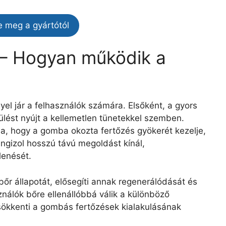
e meg a gyártótól
 – Hogyan működik a
el jár a felhasználók számára. Elsőként, a gyors
lést nyújt a kellemetlen tünetekkel szemben.
ja, hogy a gomba okozta fertőzés gyökerét kezelje,
ungizol hosszú távú megoldást kínál,
lenését.
bőr állapotát, elősegíti annak regenerálódását és
sználók bőre ellenállóbbá válik a különböző
sökkenti a gombás fertőzések kialakulásának