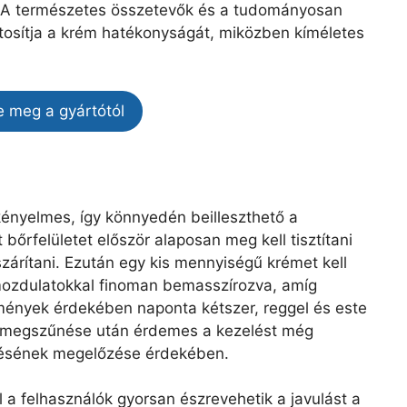
 A természetes összetevők és a tudományosan
tosítja a krém hatékonyságát, miközben kíméletes
e meg a gyártótól
kényelmes, így könnyedén beilleszthető a
 bőrfelületet először alaposan meg kell tisztítani
zárítani. Ezután egy kis mennyiségű krémet kell
s mozdulatokkal finoman bemasszírozva, amíg
dmények érdekében naponta kétszer, reggel és este
zés megszűnése után érdemes a kezelést még
érésének megelőzése érdekében.
 a felhasználók gyorsan észrevehetik a javulást a