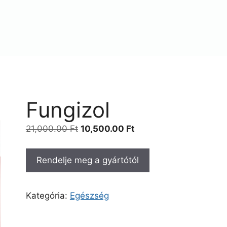
Fungizol
Original
Current
21,000.00
Ft
10,500.00
Ft
price
price
was:
is:
Rendelje meg a gyártótól
21,000.00 Ft.
10,500.00 Ft.
Kategória:
Egészség