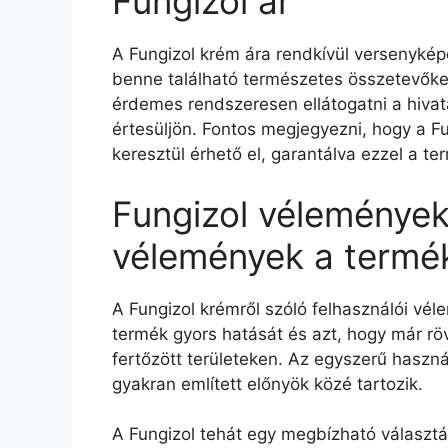
Fungizol ár
A Fungizol krém ára rendkívül versenyké
benne található természetes összetevőket
érdemes rendszeresen ellátogatni a hivat
értesüljön. Fontos megjegyezni, hogy a Fu
keresztül érhető el, garantálva ezzel a t
Fungizol vélemények 
vélemények a termék
A Fungizol krémről szóló felhasználói vél
termék gyors hatását és azt, hogy már röv
fertőzött területeken. Az egyszerű haszná
gyakran említett előnyök közé tartozik.
A Fungizol tehát egy megbízható választ