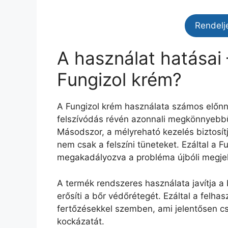
Rendelj
A használat hatásai
Fungizol krém?
A Fungizol krém használata számos előnny
felszívódás révén azonnali megkönnyebbü
Másodszor, a mélyreható kezelés biztosít
nem csak a felszíni tüneteket. Ezáltal a F
megakadályozva a probléma újbóli megje
A termék rendszeres használata javítja a 
erősíti a bőr védőrétegét. Ezáltal a felha
fertőzésekkel szemben, ami jelentősen c
kockázatát.