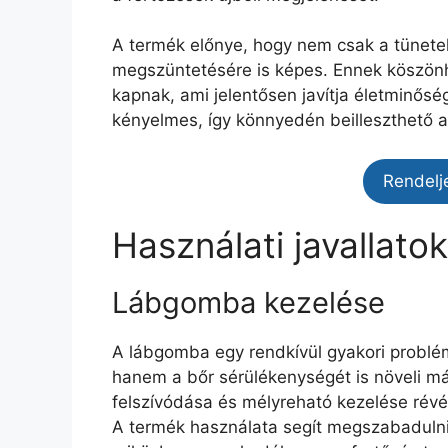
A termék előnye, hogy nem csak a tünet
megszüntetésére is képes. Ennek köszön
kapnak, ami jelentősen javítja életminősé
kényelmes, így könnyedén beilleszthető a
Rendelj
Használati javallato
Lábgomba kezelése
A lábgomba egy rendkívül gyakori problé
hanem a bőr sérülékenységét is növeli m
felszívódása és mélyreható kezelése révé
A termék használata segít megszabadulni 