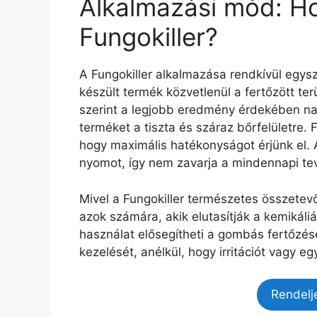
Alkalmazási mód: Ho
Fungokiller?
A Fungokiller alkalmazása rendkívül egys
készült termék közvetlenül a fertőzött ter
szerint a legjobb eredmény érdekében na
terméket a tiszta és száraz bőrfelületre.
hogy maximális hatékonyságot érjünk el. 
nyomot, így nem zavarja a mindennapi t
Mivel a Fungokiller természetes összetev
azok számára, akik elutasítják a kemikál
használat elősegítheti a gombás fertőzé
kezelését, anélkül, hogy irritációt vagy 
Rendelj