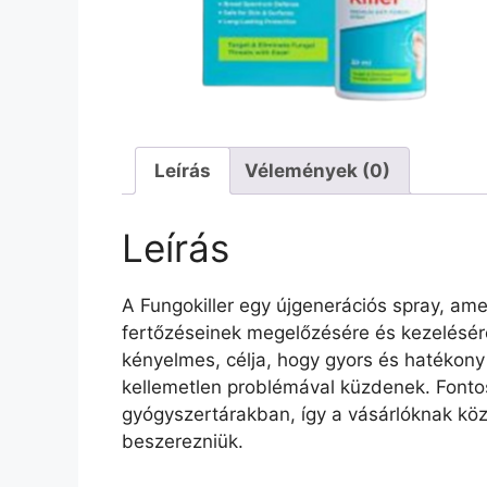
Leírás
Vélemények (0)
Leírás
A Fungokiller egy újgenerációs spray, am
fertőzéseinek megelőzésére és kezelésére
kényelmes, célja, hogy gyors és hatékon
kellemetlen problémával küzdenek. Fonto
gyógyszertárakban, így a vásárlóknak közv
beszerezniük.