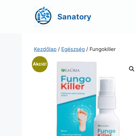
Kilépés
a
Sanatory
tartalomba
Kezdőlap
/
Egészség
/ Fungokiller
Akció!