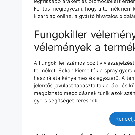
legfrissebb árakért és promóciókért érdem
Fontos megjegyezni, hogy a termék nem k
kizárólag online, a gyártó hivatalos oldal
Fungokiller vélemény
vélemények a termék
A Fungokiller számos pozitív visszajelzést
terméket. Sokan kiemelték a spray gyors 
használata kényelmes és egyszerű. A ter
jelentős javulást tapasztaltak a láb- és 
megbízható megoldásnak tűnik azok számá
gyors segítséget keresnek.
Rendelj