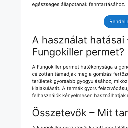
egészséges állapotának fenntartásához.
Rendelj
A használat hatásai
Fungokiller permet?
A Fungokiller permet hatékonysága a gon
célzottan támadják meg a gombás fertőzés
területek gyorsabb gyógyulásához, mikö
kialakulását. A termék gyors felszívódású
felhasználók kényelmesen használhatják
Összetevők – Mit tar
A Fungokiller összetevői között megtalálh