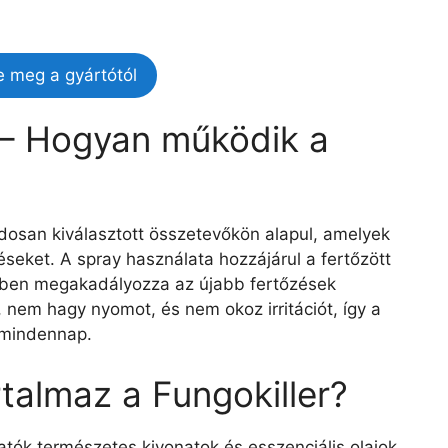
e meg a gyártótól
 – Hogyan működik a
dosan kiválasztott összetevőkön alapul, amelyek
eket. A spray használata hozzájárul a fertőzött
zben megakadályozza az újabb fertőzések
, nem hagy nyomot, és nem okoz irritációt, így a
 mindennap.
talmaz a Fungokiller?
atók természetes kivonatok és esszenciális olajok,