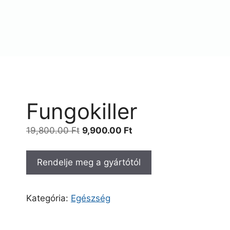
Fungokiller
Original
Current
19,800.00
Ft
9,900.00
Ft
price
price
was:
is:
Rendelje meg a gyártótól
19,800.00 Ft.
9,900.00 Ft.
Kategória:
Egészség