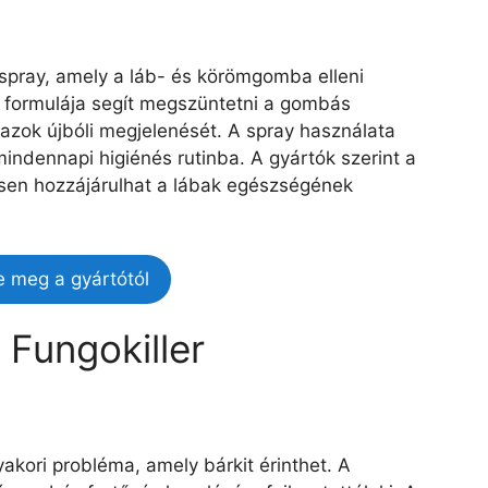
t spray, amely a láb- és körömgomba elleni
ó formulája segít megszüntetni a gombás
zok újbóli megjelenését. A spray használata
indennapi higiénés rutinba. A gyártók szerint a
ősen hozzájárulhat a lábak egészségének
e meg a gyártótól
 Fungokiller
akori probléma, amely bárkit érinthet. A