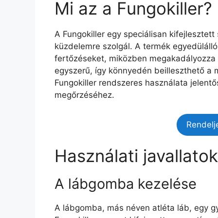
Mi az a Fungokiller?
A Fungokiller egy speciálisan kifejlesztet
küzdelemre szolgál. A termék egyedüláll
fertőzéseket, miközben megakadályozza a
egyszerű, így könnyedén beilleszthető a m
Fungokiller rendszeres használata jelent
megőrzéséhez.
Rendelj
Használati javallatok
A lábgomba kezelése
A lábgomba, más néven atléta láb, egy gy