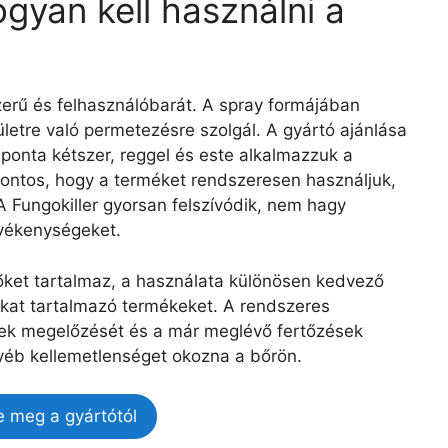
gyan kell használni a
zerű és felhasználóbarát. A spray formájában
ületre való permetezésre szolgál. A gyártó ajánlása
ponta kétszer, reggel és este alkalmazzuk a
 Fontos, hogy a terméket rendszeresen használjuk,
A Fungokiller gyorsan felszívódik, nem hagy
evékenységeket.
őket tartalmaz, a használata különösen kedvező
iákat tartalmazó termékeket. A rendszeres
sek megelőzését és a már meglévő fertőzések
egyéb kellemetlenséget okozna a bőrön.
e meg a gyártótól