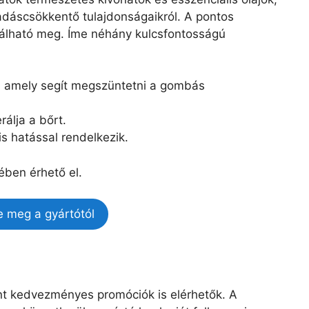
ladáscsökkentő tulajdonságaikról. A pontos
lálható meg. Íme néhány kulcsfontosságú
ő, amely segít megszüntetni a gombás
álja a bőrt.
is hatással rendelkezik.
ében érhető el.
e meg a gyártótól
ént kedvezményes promóciók is elérhetők. A