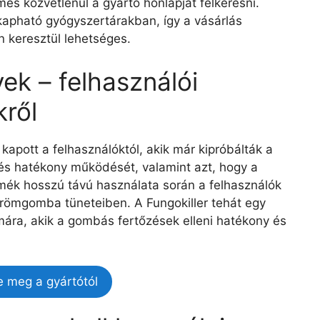
es közvetlenül a gyártó honlapját felkeresni.
apható gyógyszertárakban, így a vásárlás
án keresztül lehetséges.
ek – felhasználói
ről
 kapott a felhasználóktól, akik már kipróbálták a
és hatékony működését, valamint azt, hogy a
mék hosszú távú használata során a felhasználók
körömgomba tüneteiben. A Fungokiller tehát egy
ra, akik a gombás fertőzések elleni hatékony és
e meg a gyártótól