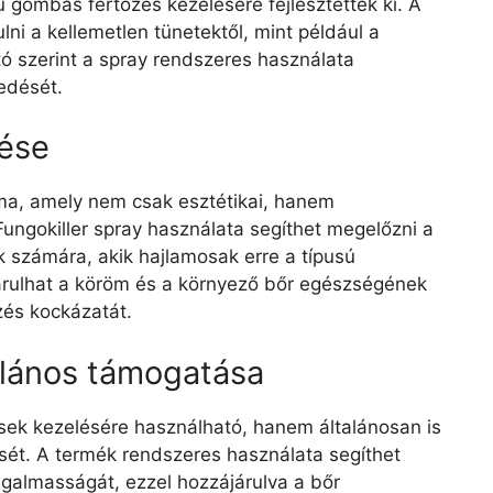
sú gombás fertőzés kezelésére fejlesztették ki. A
i a kellemetlen tünetektől, mint például a
tó szerint a spray rendszeres használata
edését.
ése
a, amely nem csak esztétikai, hanem
ungokiller spray használata segíthet megelőzni a
 számára, akik hajlamosak erre a típusú
árulhat a köröm és a környező bőr egészségének
zés kockázatát.
alános támogatása
sek kezelésére használható, hanem általánosan is
sét. A termék rendszeres használata segíthet
ugalmasságát, ezzel hozzájárulva a bőr