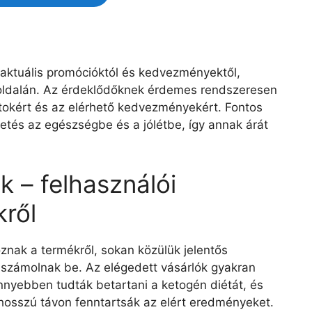
z aktuális promócióktól és kedvezményektől,
boldalán. Az érdeklődőknek érdemes rendszeresen
latokért és az elérhető kedvezményekért. Fontos
etés az egészségbe és a jólétbe, így annak árát
k – felhasználói
ről
oznak a termékről, sokan közülük jelentős
l számolnak be. Az elégedett vásárlók gyakran
önnyebben tudták betartani a ketogén diétát, és
hosszú távon fenntartsák az elért eredményeket.