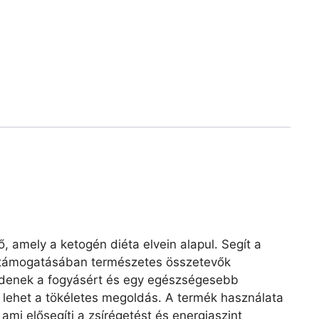
, amely a ketogén diéta elvein alapul. Segít a
 támogatásában természetes összetevők
zdenek a fogyásért és egy egészségesebb
m lehet a tökéletes megoldás. A termék használata
 ami elősegíti a zsírégetést és energiaszint