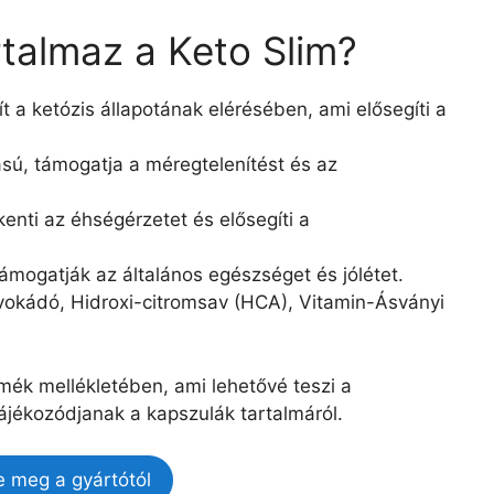
rtalmaz a Keto Slim?
t a ketózis állapotának elérésében, ami elősegíti a
sú, támogatja a méregtelenítést és az
enti az éhségérzetet és elősegíti a
mogatják az általános egészséget és jólétet.
Avokádó, Hidroxi-citromsav (HCA), Vitamin-Ásványi
rmék mellékletében, ami lehetővé teszi a
ájékozódjanak a kapszulák tartalmáról.
e meg a gyártótól