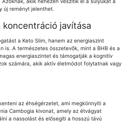
 Azoknak, akik nehezen veszítik el a súlyukat a
y új reményt jelenthet.
 koncentráció javítása
atást a Keto Slim, hanem az energiaszint
n is. A természetes összetevők, mint a BHB és a
 magas energiaszintet és támogatják a kognitív
zok számára, akik aktív életmódot folytatnak vagy
e
kkenteni az éhségérzetet, ami megkönnyíti a
inia Cambogia kivonat, amely az étvágyat
álni a nassolást és elősegíti a hosszú távú