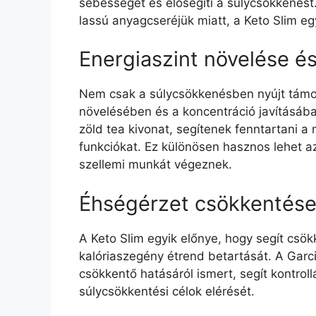
sebességét és elősegíti a súlycsökkenést.
lassú anyagcseréjük miatt, a Keto Slim eg
Energiaszint növelése és
Nem csak a súlycsökkenésben nyújt támog
növelésében és a koncentráció javításába
zöld tea kivonat, segítenek fenntartani a
funkciókat. Ez különösen hasznos lehet a
szellemi munkát végeznek.
Éhségérzet csökkentés
A Keto Slim egyik előnye, hogy segít csö
kalóriaszegény étrend betartását. A Garc
csökkentő hatásáról ismert, segít kontroll
súlycsökkentési célok elérését.