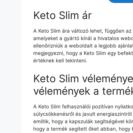
Keto Slim ár
A Keto Slim ára változó lehet, függően a
amelyeket a gyártó kínál a hivatalos we
ellenőrizniük a weboldalt a legjobb aján
megjegyezni, hogy a Keto Slim egy befekt
értéknek kell tekinteni.
Keto Slim véleménye
vélemények a termék
A Keto Slim felhasználói pozitívan nyilatk
súlycsökkenésről és javult energiaszintrő
említik, hogy a kapszulák segítségével k
hogy a termék segített őket abban, hogy 