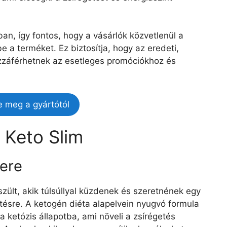
n, így fontos, hogy a vásárlók közvetlenül a
e a terméket. Ez biztosítja, hogy az eredeti,
ozzáférhetnek az esetleges promóciókhoz és
e meg a gyártótól
k Keto Slim
sere
zült, akik túlsúllyal küzdenek és szeretnének egy
tésre. A ketogén diéta alapelvein nyugvó formula
 ketózis állapotba, ami növeli a zsírégetés