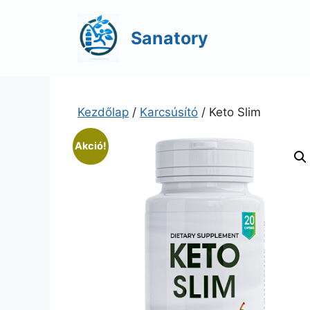
Kilépés
a
Sanatory
tartalomba
Kezdőlap
/
Karcsúsító
/ Keto Slim
Akció!