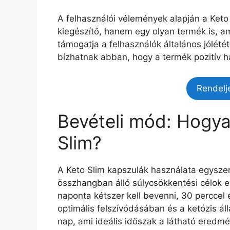
A felhasználói vélemények alapján a Ket
kiegészítő, hanem egy olyan termék is, a
támogatja a felhasználók általános jólétét
bízhatnak abban, hogy a termék pozitív ha
Rendelj
Bevételi mód: Hogyan
Slim?
A Keto Slim kapszulák használata egysze
összhangban álló súlycsökkentési célok e
naponta kétszer kell bevenni, 30 perccel 
optimális felszívódásában és a ketózis ál
nap, ami ideális időszak a látható eredm