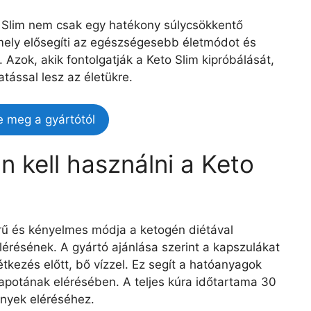
o Slim nem csak egy hatékony súlycsökkentő
mely elősegíti az egészségesebb életmódot és
. Azok, akik fontolgatják a Keto Slim kipróbálását,
tással lesz az életükre.
e meg a gyártótól
 kell használni a Keto
rű és kényelmes módja a ketogén diétával
lérésének. A gyártó ajánlása szerint a kapszulákat
étkezés előtt, bő vízzel. Ez segít a hatóanyagok
lapotának elérésében. A teljes kúra időtartama 30
ények eléréséhez.