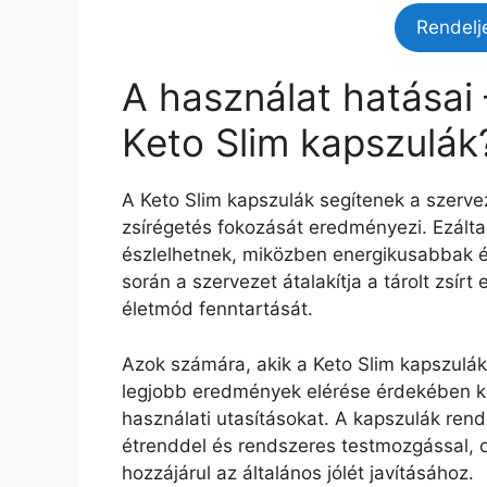
Rendelj
A használat hatásai
Keto Slim kapszulák
A Keto Slim kapszulák segítenek a szervez
zsírégetés fokozását eredményezi. Ezálta
észlelhetnek, miközben energikusabbak 
során a szervezet átalakítja a tárolt zsírt
életmód fenntartását.
Azok számára, akik a Keto Slim kapszulák 
legjobb eredmények elérése érdekében köve
használati utasításokat. A kapszulák ren
étrenddel és rendszeres testmozgással, op
hozzájárul az általános jólét javításához.