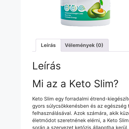
Leírás
Vélemények (0)
Leírás
Mi az a Keto Slim?
Keto Slim egy forradalmi étrend-kiegészítő
gyors súlycsökkenésben és az egészség
felhasználásával. Azok számára, akik kü
életmódot szeretnének elérni, a Keto Sli
során a szervezet ketózis állapotba kerül,