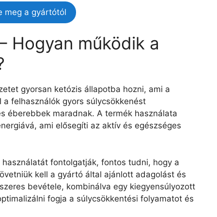
e meg a gyártótól
 – Hogyan működik a
?
etet gyorsan ketózis állapotba hozni, ami a
l a felhasználók gyors súlycsökkenést
és éberebbek maradnak. A termék használata
 energiává, ami elősegíti az aktív és egészséges
használatát fontolgatják, fontos tudni, hogy a
tniük kell a gyártó által ajánlott adagolást és
dszeres bevétele, kombinálva egy kiegyensúlyozott
timalizálni fogja a súlycsökkentési folyamatot és