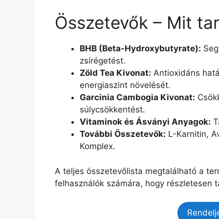
Összetevők – Mit ta
BHB (Beta-Hydroxybutyrate):
Segí
zsírégetést.
Zöld Tea Kivonat:
Antioxidáns hatá
energiaszint növelését.
Garcinia Cambogia Kivonat:
Csökk
súlycsökkentést.
Vitaminok és Ásványi Anyagok:
Tá
További Összetevők:
L-Karnitin, 
Komplex.
A teljes összetevőlista megtalálható a te
felhasználók számára, hogy részletesen t
Rendelj