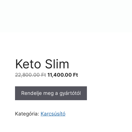
Keto Slim
Original
Current
22,800.00
Ft
11,400.00
Ft
price
price
was:
is:
Rendelje meg a gyártótól
22,800.00 Ft.
11,400.00 Ft.
Kategória:
Karcsúsító