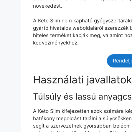
növekedést.
A Keto Slim nem kapható gyógyszertárakba
gyártó hivatalos weboldaláról szerezzék b
hiteles terméket kapják meg, valamint h
kedvezményekhez.
Rendelj
Használati javallato
Túlsúly és lassú anyagc
A Keto Slim kifejezetten azok számára kés
hatékony megoldást találni a súlycsökken
segít a szervezetnek gyorsabban belépni a