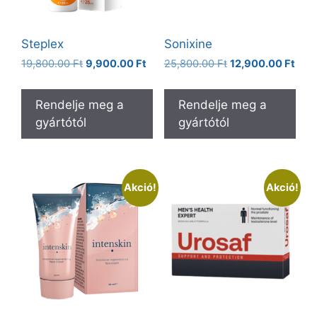
Steplex
Sonixine
Original
Current
Original
Curr
19,800.00
Ft
9,900.00
Ft
25,800.00
Ft
12,900.00
Ft
price
price
price
pric
was:
is:
was:
is:
Rendelje meg a
Rendelje meg a
19,800.00 Ft.
9,900.00 Ft.
25,800.00 Ft.
12,9
gyártótól
gyártótól
Akció!
Akció!