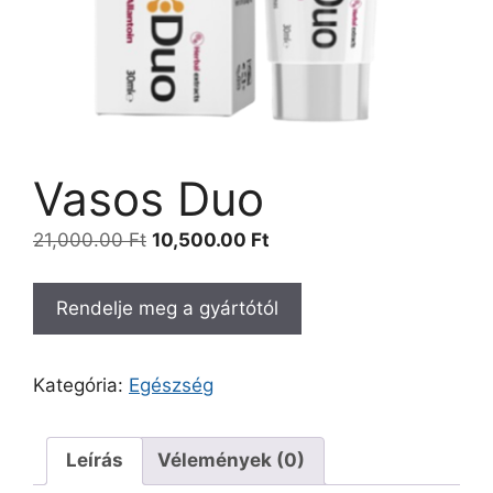
Vasos Duo
Original
Current
21,000.00
Ft
10,500.00
Ft
price
price
was:
is:
Rendelje meg a gyártótól
21,000.00 Ft.
10,500.00 Ft.
Kategória:
Egészség
Leírás
Vélemények (0)