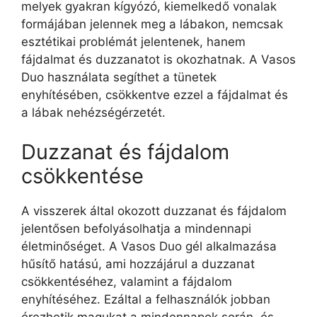
melyek gyakran kígyózó, kiemelkedő vonalak
formájában jelennek meg a lábakon, nemcsak
esztétikai problémát jelentenek, hanem
fájdalmat és duzzanatot is okozhatnak. A Vasos
Duo használata segíthet a tünetek
enyhítésében, csökkentve ezzel a fájdalmat és
a lábak nehézségérzetét.
Duzzanat és fájdalom
csökkentése
A visszerek által okozott duzzanat és fájdalom
jelentősen befolyásolhatja a mindennapi
életminőséget. A Vasos Duo gél alkalmazása
hűsítő hatású, ami hozzájárul a duzzanat
csökkentéséhez, valamint a fájdalom
enyhítéséhez. Ezáltal a felhasználók jobban
érezhetik magukat a mindennapok során, és