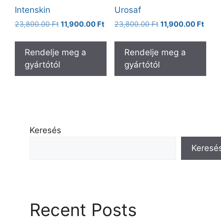
Intenskin
Urosaf
Original
Current
Original
Curr
23,800.00
Ft
11,900.00
Ft
23,800.00
Ft
11,900.00
Ft
price
price
price
price
was:
is:
was:
is:
Rendelje meg a
Rendelje meg a
23,800.00 Ft.
11,900.00 Ft.
23,800.00 Ft.
11,90
gyártótól
gyártótól
Keresés
Keresé
Recent Posts