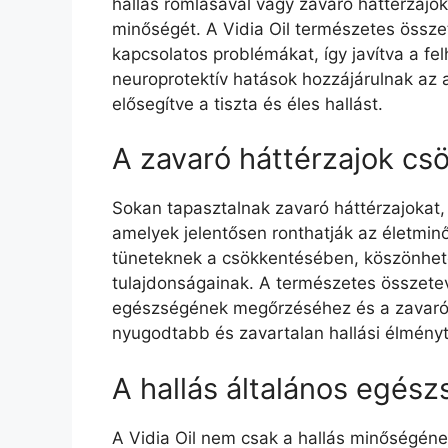
hallás romlásával vagy zavaró háttérzajo
minőségét. A Vidia Oil természetes össze
kapcsolatos problémákat, így javítva a fe
neuroprotektív hatások hozzájárulnak az 
elősegítve a tiszta és éles hallást.
A zavaró háttérzajok cs
Sokan tapasztalnak zavaró háttérzajokat, 
amelyek jelentősen ronthatják az életminő
tüneteknek a csökkentésében, köszönhető
tulajdonságainak. A természetes összetev
egészségének megőrzéséhez és a zavaró 
nyugodtabb és zavartalan hallási élményt
A hallás általános egés
A Vidia Oil nem csak a hallás minőségéne