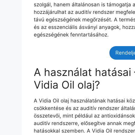
szolgál, hanem általánosan is támogatja 
hozzájárulhat az auditív rendszer megfel
távú egészségének megőrzését. A termész
és az esszenciális ásványi anyagok, hozzá
egészségének fenntartásához.
Rendelj
A használat hatásai
Vidia Oil olaj?
A Vidia Oil olaj használatának hatásai köz
csökkentése és az auditív rendszer álta
összetevői, mint például az antioxidánso
auditív rendszerre, elősegítve annak meg
hatásokkal szemben. A Vidia Oil rendsze