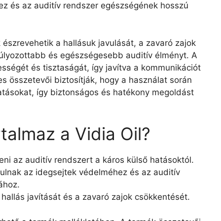
hez és az auditív rendszer egészségének hosszú
észrevehetik a hallásuk javulását, a zavaró zajok
úlyozottabb és egészségesebb auditív élményt. A
élességét és tisztaságát, így javítva a kommunikációt
s összetevői biztosítják, hogy a használat során
atásokat, így biztonságos és hatékony megoldást
talmaz a Vidia Oil?
ni az auditív rendszert a káros külső hatásoktól.
rulnak az idegsejtek védelméhez és az auditív
ához.
hallás javítását és a zavaró zajok csökkentését.