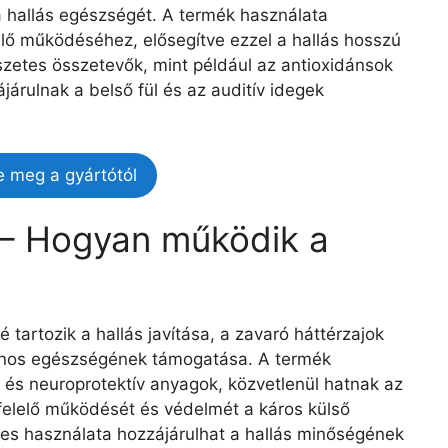
a hallás egészségét. A termék használata
elő működéséhez, elősegítve ezzel a hallás hosszú
etes összetevők, mint például az antioxidánsok
járulnak a belső fül és az auditív idegek
e meg a gyártótól
 – Hogyan működik a
é tartozik a hallás javítása, a zavaró háttérzajok
lános egészségének támogatása. A termék
k és neuroprotektív anyagok, közvetlenül hatnak az
felelő működését és védelmét a káros külső
res használata hozzájárulhat a hallás minőségének