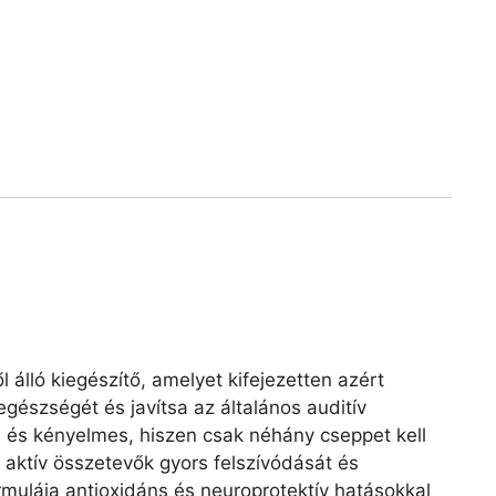
 álló kiegészítő, amelyet kifejezetten azért
egészségét és javítsa az általános auditív
 és kényelmes, hiszen csak néhány cseppet kell
 aktív összetevők gyors felszívódását és
rmulája antioxidáns és neuroprotektív hatásokkal