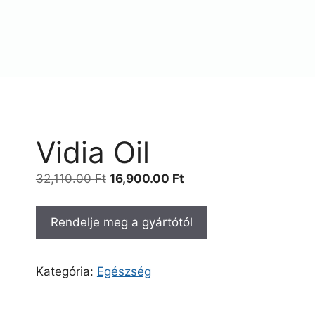
Vidia Oil
Original
Current
32,110.00
Ft
16,900.00
Ft
price
price
was:
is:
Rendelje meg a gyártótól
32,110.00 Ft.
16,900.00 Ft.
Kategória:
Egészség