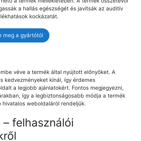
lérhető a termék mellékletében. A termék összetevői
ssák a hallás egészségét és javítsák az auditív
llékhatások kockázatát.
e meg a gyártótól
embe véve a termék által nyújtott előnyöket. A
és kedvezményeket kínál, így érdemes
ldalt a legjobb ajánlatokért. Fontos megjegyezni,
árakban, így a legbiztonságosabb módja a termék
 hivatalos weboldaláról rendeljük.
 – felhasználói
ről