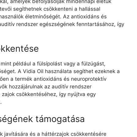
kkal, amelyek befolyásolják mindennapi életük
tevői segíthetnek csökkenteni a hallással
lhasználók életminőségét. Az antioxidáns és
auditív rendszer egészségének fenntartásához, így
ökkentése
mint például a fülsípolást vagy a fülzúgást,
séget. A Vidia Oil használata segíthet ezeknek a
en a termék antioxidáns és neuroprotektív
ők hozzájárulnak az auditív rendszer
zajok csökkentéséhez, így nyújtva egy
.
zségének támogatása
k javítására és a háttérzajok csökkentésére