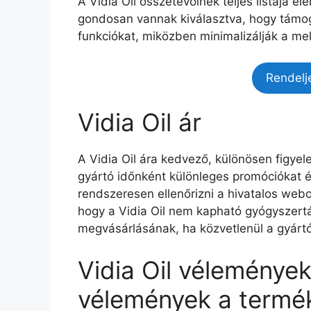
A Vidia Oil összetevőinek teljes listája e
gondosan vannak kiválasztva, hogy támoga
funkciókat, miközben minimalizálják a me
Rendelj
Vidia Oil ár
A Vidia Oil ára kedvező, különösen figyel
gyártó időnként különleges promóciókat 
rendszeresen ellenőrizni a hivatalos webo
hogy a Vidia Oil nem kapható gyógyszert
megvásárlásának, ha közvetlenül a gyártó
Vidia Oil vélemények
vélemények a termék